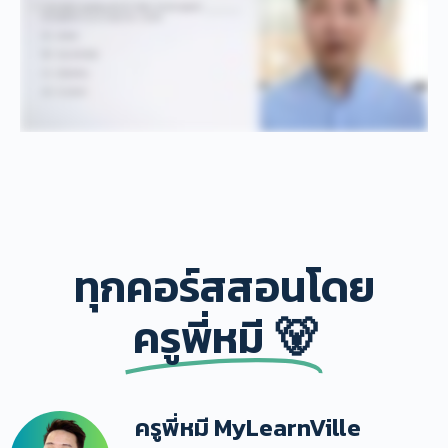
ทุกคอร์สสอนโดย
ครูพี่หมี 🐻
ครูพี่หมี MyLearnVille