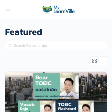
Featured
Search