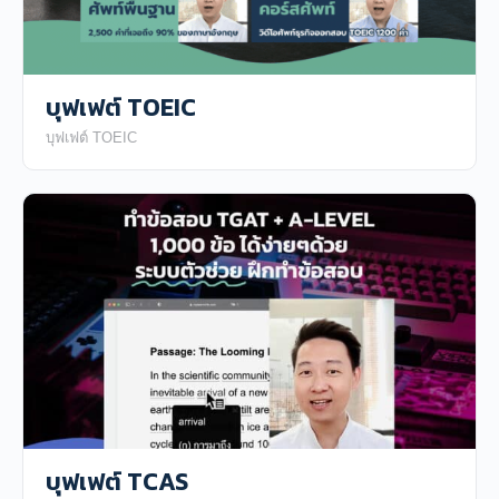
บุฟเฟต์ TOEIC
บุฟเฟต์ TOEIC
บุฟเฟต์ TCAS