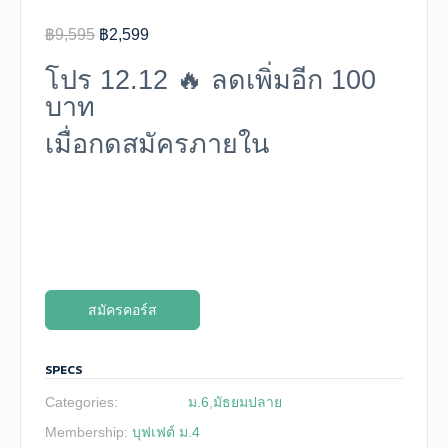
Original
Current
฿
9,595
฿
2,599
price
price
โปร 12.12 🔥 ลดเพิ่มอีก 100
was:
is:
บาท
฿9,595.
฿2,599.
เมื่อกดสมัครภายใน
44
43
นาที
วินาที
สมัครคอร์ส
SPECS
Categories:
ม.6
,
มัธยมปลาย
Membership:
บุฟเฟต์ ม.4