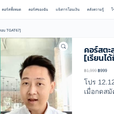
คอร์สทั้งหมด
คอร์สของฉัน
แจ้งการโอนเงิน
คลังความรู้
โ
ึงสอบ TGAT67]
คอร์สตะ
[เรียนได
Original
Cur
฿
1,999
฿
999
price
pri
โปร 12.12
was:
is:
เมื่อกดส
฿1,999.
฿99
44