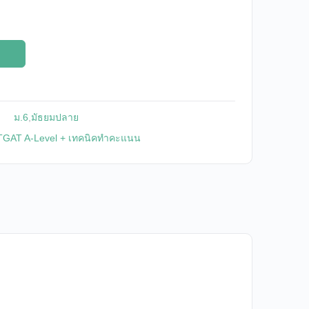
วินาที
ม.6
,
มัธยมปลาย
 TGAT A-Level + เทคนิคทำคะแนน