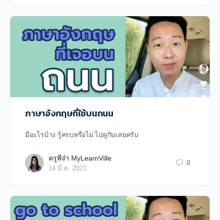
ภาษาอังกฤษที่ใช้บนถนน
มีอะไรบ้าง รู้ครบหรือไม่ ไปดูกันเลยครับ
ครูพี่จ๋า MyLearnVille
0
14 มี.ค. 2023