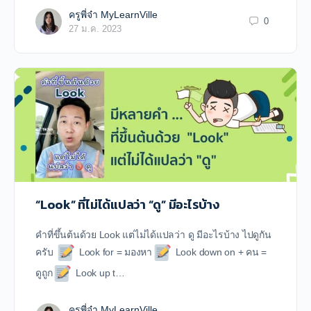
ครูพี่จ๋า MyLearnVille
0
27 ม.ค. 2023
“Look” ที่ไม่ได้แปลว่า “ดู” มีอะไรบ้าง
คำที่ขึ้นต้นด้วย Look แต่ไม่ได้แปลว่า ดู มีอะไรบ้าง ไปดูกัน
ครับ
Look for = มองหา
Look down on + คน =
ดูถูก
Look up t…
ครูพี่จ๋า MyLearnVille