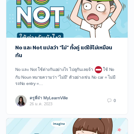
No และ Not แปลว่า “ไม่” ทั้งคู่ แต่ใช้ไม่เหมือน
กัน
No และ Not ใช้ต่างกันอย่างไร ไปดูกันเลยจ้า
ใช้ No
กับ Noun หมายความว่า “ไม่มี” ตัวอย่างเช่น No car = ไม่มี
รถNo entry =…
ครูพี่จ๋า MyLearnVille
0
26 ม.ค. 2023