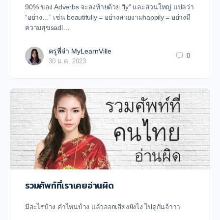
90% ของ Adverbs จะลงท้ายด้วย “ly” และส่วนใหญ่ แปลว่า
“อย่าง…” เช่น beautifully = อย่างสวยงามhappily = อย่างมี
ความสุขsadl…
ครูพี่จ๋า MyLearnVille
0
30 ม.ค. 2023
รวมศัพท์ที่เราเคยอ่านผิด
มีอะไรบ้าง คำไหนบ้าง แล้วออกเสียงยังไง ไปดูกันจ้าาา