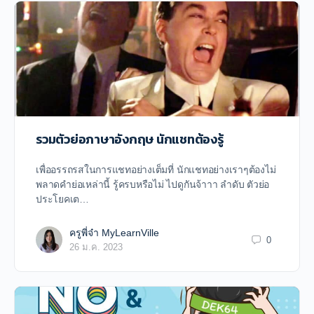
รวมตัวย่อภาษาอังกฤษ นักแชทต้องรู้
เพื่ออรรถรสในการแชทอย่างเต็มที่ นักแชทอย่างเราๆต้องไม่
พลาดคำย่อเหล่านี้ รู้ครบหรือไม่ ไปดูกันจ้าาา ลำดับ ตัวย่อ
ประโยคเต…
ครูพี่จ๋า MyLearnVille
0
26 ม.ค. 2023