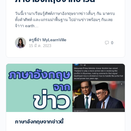
วันนี้เรามาเรียนรู้ศัพท์ภาษาอังกฤษจากข่าวสั้นๆ กัน มาครบ
ทั้งคำศัพท์ และแกรมม่าพื้นฐาน ไปอ่านข่าวพร้อมๆ กันเลย
จ้าาา earth…
ครูพี่จ๋า MyLearnVille
0
15 มี.ค. 2023
ภาษาอังกฤษจากข่าวนี้