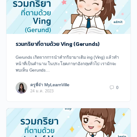
รวมกริยาที่ตามด้วย Ving (Gerunds)
Gerunds เกิดจากการนำคำกริยามาเติม ing (Ving) แล้วทำ
หน้าที่เป็นคำนาม ในประโยคภาษาอังกฤษทั่วไป เรามักจะ
พบเห็น Gerunds…
ครูพี่จ๋า MyLearnVille
0
24 ม.ค. 2023