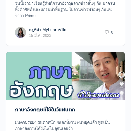
วันนี้เรามาเรียนรู้ศัพท์ภาษาอังกฤษจากข่าวสั้นๆ กัน มาครบ
ทั้งคำศัพท์ และแกรมม่าพื้นฐาน ไปอ่านข่าวพร้อมๆ กันเลย
จ้าาา Prime…
ครูพี่จ๋า MyLearnVille
0
15 มี.ค. 2023
ภาษาอังกฤษที่ใช้ในวันฝนตก
ฝนตกปรอยๆ ฝนตกหนัก ฝนตกทั้งวัน ฝนหยุดแล้ว พูดเป็น
ภาษาอังกฤษได้ยังไง ไปดูกันเลยจ้า