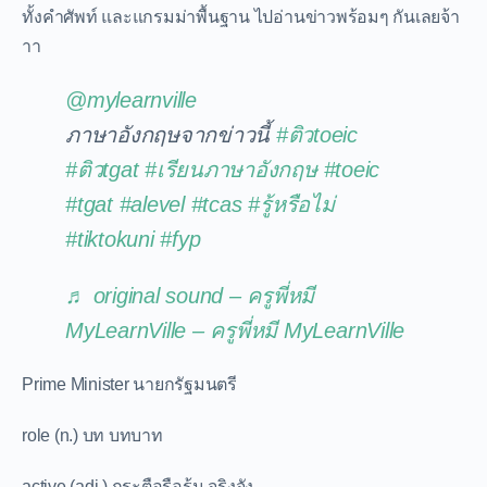
ทั้งคำศัพท์ และแกรมม่าพื้นฐาน ไปอ่านข่าวพร้อมๆ กันเลยจ้า
าา
@mylearnville
ภาษาอังกฤษจากข่าวนี้
#ติวtoeic
#ติวtgat
#เรียนภาษาอังกฤษ
#toeic
#tgat
#alevel
#tcas
#รู้หรือไม่
#tiktokuni
#fyp
♬ original sound – ครูพี่หมี
MyLearnVille – ครูพี่หมี MyLearnVille
Prime Minister นายกรัฐมนตรี
role (n.) บท บทบาท
active (adj.) กระตือรือร้น จริงจัง