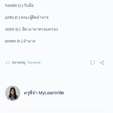
handle (v.) รับมือ
junta (n.) คณะผู้ยึดอำนาจ
seize (v.) ยึด เอามาครอบครอง
power (n.) อำนาจ
หมวดหมู่:
General
ครูพี่จ๋า MyLearnVille